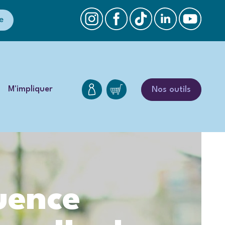
e
M'impliquer
Nos outils
uence