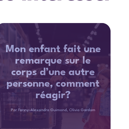
Mon enfant fait une
remarque sur le
corps d’une autre
personne, comment
réagir?
Par Fanny-Alexandra Guimond, Olivia Gardam