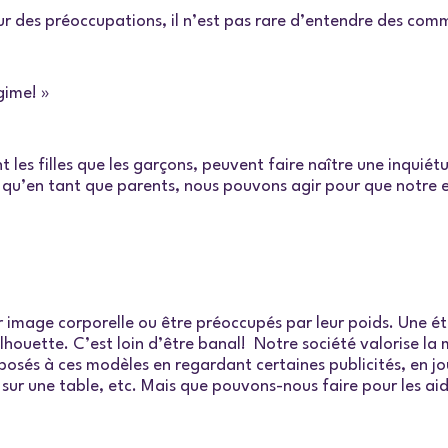
r des préoccupations, il n’est pas rare d’entendre des comm
gime! »
les filles que les garçons, peuvent faire naître une inquiét
st qu’en tant que parents, nous pouvons agir pour que notre
eur image corporelle ou être préoccupés par leur poids. Une
ilhouette. C’est loin d’être banal! Notre société valorise l
posés à ces modèles en regardant certaines publicités, en j
 sur une table, etc. Mais que pouvons-nous faire pour les a