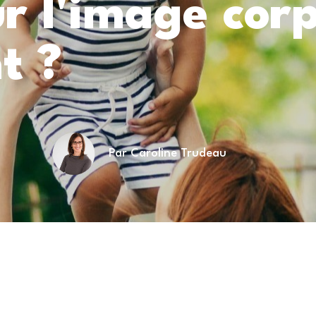
ur l'image corp
t ?
Par Caroline Trudeau