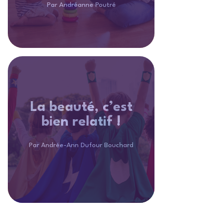
Par Andréanne Poutré
La beauté, c’est
bien relatif !
Par Andrée-Ann Dufour Bouchard