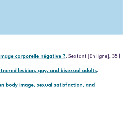
image corporelle négative ?
, Sextant [En ligne], 35 |
rtnered lesbian, gay, and bisexual adults
.
en body image, sexual satisfaction, and