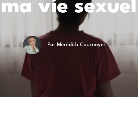
 ma vie sexuel
Par Mérédith Cournoyer