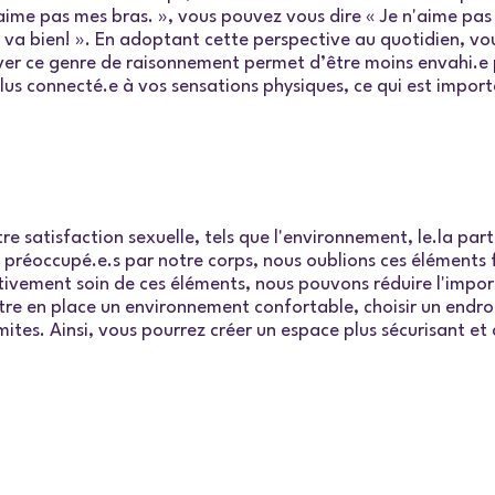
n’aime pas mes bras. », vous pouvez vous dire « Je n'aime pa
 va bien! ». En adoptant cette perspective au quotidien, vo
er ce genre de raisonnement permet d’être moins envahi.e p
us connecté.e à vos sensations physiques, ce qui est importa
re satisfaction sexuelle, tels que l'environnement, le.la part
 préoccupé.e.s par notre corps, nous oublions ces éléments 
tivement soin de ces éléments, nous pouvons réduire l'impo
ttre en place un environnement confortable, choisir un endro
ites. Ainsi, vous pourrez créer un espace plus sécurisant et 