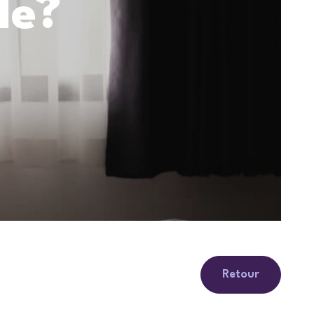
le?
Retour