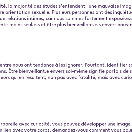
lité, la majorité des études s’entendent : une mauvaise image
re orientation sexuelle. Plusieurs personnes ont des inquié
e de relations intimes, car nous sommes fortement exposé.e.
ntir moins seul.e.s et être plus bienveillant.e.s envers nous
ntre nous ont tendance à les ignorer. Pourtant, identifier 
s. Être bienveillant.e envers soi-même signifie parfois de s
douleurs qui en résultent, non pas avec fatalité, mais avec cu
orporelle avec curiosité, vous pouvez développer une image
n lien avec votre corps, demandez-vous comment vous pourri