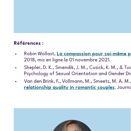
Références :
Robin Wollast,
La compassion pour soi-même peu
2018, mis en ligne le 01 novembre 2021.
Shepler, D. K., Smendik, J. M., Cusick, K. M., & Tu
Psychology of Sexual Orientation and Gender Div
Van den Brink, F., Vollmann, M., Smeets, M. A. M.
relationship quality in romantic couples
. Journ