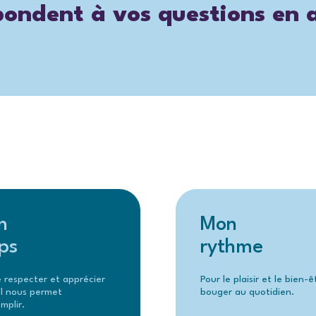
épondent à vos questions en
n
Mon
ps
rythme
e respecter et apprécier
Pour le plaisir et le bien-
il nous permet
bouger au quotidien.
mplir.