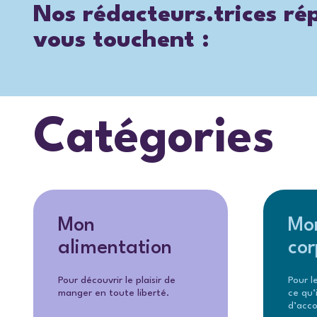
Nos rédacteurs.trices r
vous touchent :
Catégories
Mon
Mo
alimentation
cor
Pour découvrir le plaisir de
Pour l
manger en toute liberté.
ce qu’
d’acco