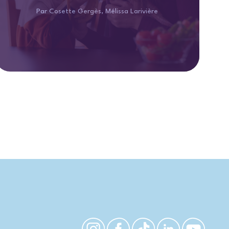
Par Cosette Gergès, Mélissa Larivière