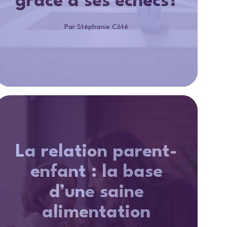
grâce à ses échecs?
Par Stéphanie Côté
La relation parent-
enfant : la base
d’une saine
alimentation