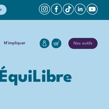
e
M'impliquer
Nos outils
’ÉquiLibre