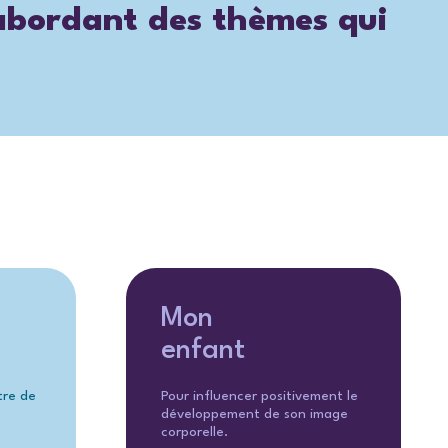
 abordant des thèmes qui
Mon
enfant
être de
Pour influencer positivement le
développement de son image
corporelle.