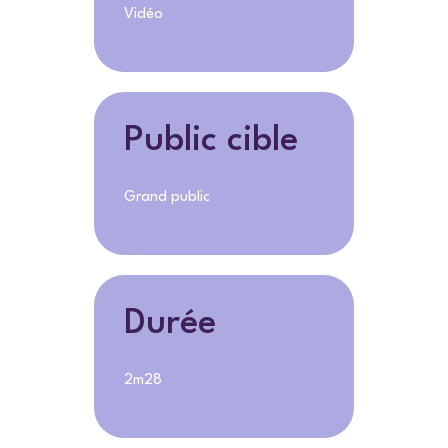
Vidéo
Public cible
Grand public
Durée
2m28