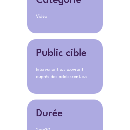
Catégorie
Vidéo
Public cible
Intervenant.e.s œuvrant
auprès des adolescent.e.s
Durée