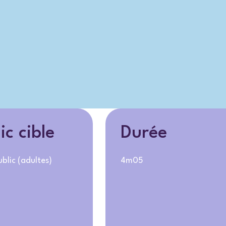
ic cible
Durée
blic (adultes)
4m05