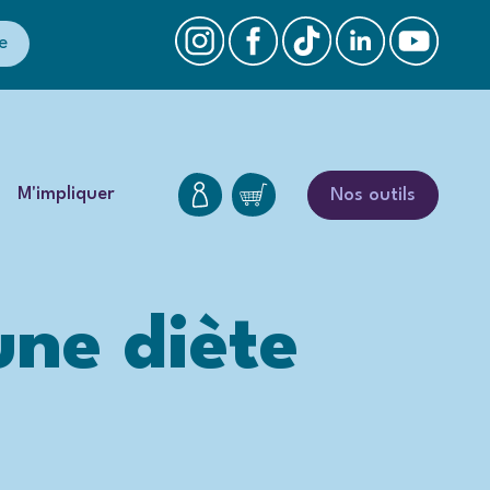
e
M'impliquer
Nos outils
une diète