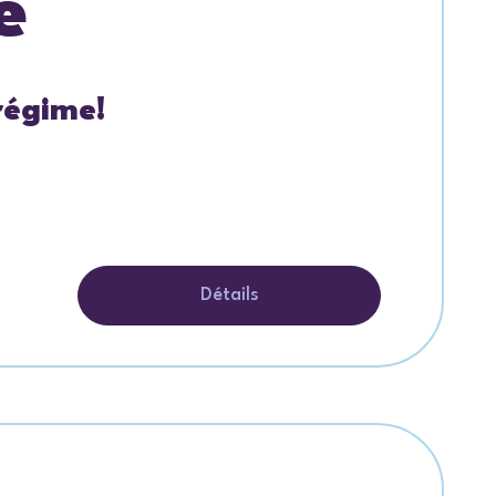
e
régime!
Détails