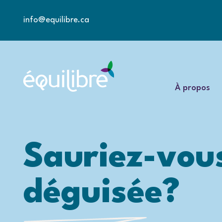
info@equilibre.ca
À propos
Sauriez-vous
déguisée?