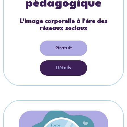
pédagogique
L'image corporelle à l'ère des
réseaux sociaux
Gratuit
Détails