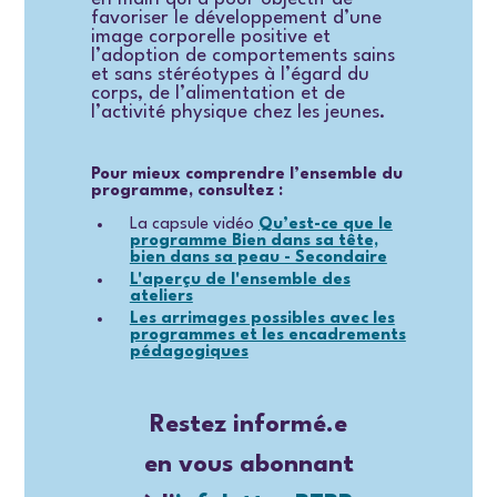
favoriser le développement d’une
image corporelle positive et
l’adoption de comportements sains
et sans stéréotypes à l’égard du
corps, de l’alimentation et de
l’activité physique chez les jeunes.
Pour mieux comprendre l’ensemble du
programme, consultez :
La capsule vidéo
Qu’est-ce que le
programme Bien dans sa tête,
bien dans sa peau - Secondaire
L'aperçu de l'ensemble des
ateliers
Les arrimages possibles avec les
programmes et les encadrements
pédagogiques
Restez informé.e
en vous abonnant