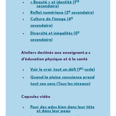
re
« Beauté » et identité (1
secondaire)
e
Reflet numérique (2
secondaire)
e
Culture de l'image (4
secondaire)
e
Diversité et inégalités (5
secondaire)
Ateliers destinés aux enseignant.e.s
d'éducation physique et à la santé
er
Voir le vrai, tout un défi (1
cycle)
Quand la pleine conscience prend
tout son sens (Tous les niveaux)
Capsules vidéo
Pour des ados bien dans leur tête
et dans leur peau