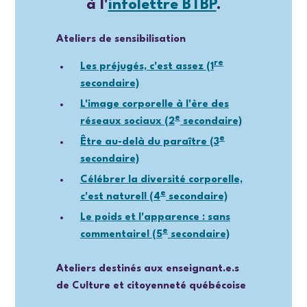
à l'
infolettre BTBP
.
Ateliers de sensibilisation
re
Les préjugés, c'est assez (1
secondaire)
L'image corporelle à l'ère des
e
réseaux sociaux (2
secondaire)
e
Être au-delà du paraître (3
secondaire)
Célébrer la diversité corporelle,
e
c'est naturel! (4
secondaire)
Le poids et l'apparence : sans
e
commentaire! (5
secondaire)
Ateliers destinés aux enseignant.e.s
de Culture et citoyenneté québécoise